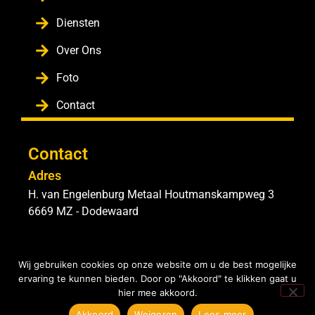
Diensten
Over Ons
Foto
Contact
Contact
Adres
H. van Engelenburg Metaal Houtmanskampweg 3
6669 MZ - Dodewaard
Wij gebruiken cookies op onze website om u de best mogelijke
ervaring te kunnen bieden. Door op "Akkoord" te klikken gaat u
hier mee akkoord.
© 2026 Engelenburg
Metaal
Akkoord
Weigeren
Lees meer